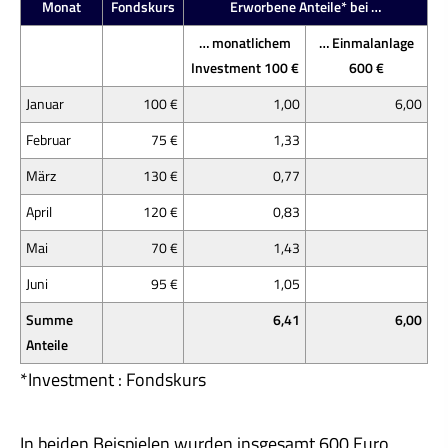
Monat
Fondskurs
Erworbene Anteile* bei …
… monatlichem
… Einmalanlage
Investment 100 €
600 €
Januar
100 €
1,00
6,00
Februar
75 €
1,33
März
130 €
0,77
April
120 €
0,83
Mai
70 €
1,43
Juni
95 €
1,05
Summe
6,41
6,00
Anteile
*Investment : Fondskurs
In beiden Beispielen wurden insgesamt 600 Euro